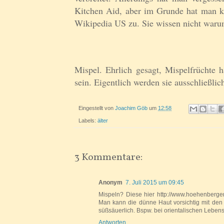
Kitchen Aid, aber im Grunde hat man 
Wikipedia US zu. Sie wissen nicht warum
Mispel. Ehrlich gesagt, Mispelfrüchte 
sein. Eigentlich werden sie ausschließl
Eingestellt von
Joachim Göb
um
12:58
Labels:
älter
3 Kommentare:
Anonym
7. Juli 2015 um 09:45
Mispeln? Diese hier http://www.hoehenberger-
Man kann die dünne Haut vorsichtig mit den
süßsäuerlich. Bspw. bei orientalischen Lebe
Antworten