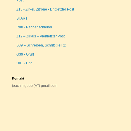
Post
Z13 - Zirkel, Zitrone - Drittletzter Post
START
R08 - Rechenschieber
Z12 – Zirkus – Viertletzter Post
S39 – Schreiben, Schrift (Teil 2)
G39 - Gruß
U01 - Uhr
Kontakt
joachimgoeb (AT) gmail.com