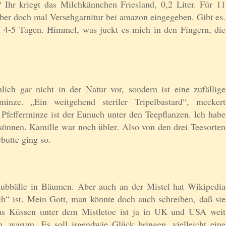
 Ihr kriegt das Milchkännchen Friesland, 0,2 Liter. Für 11
ber doch mal Versehgarnitur bei amazon eingegeben. Gibt es.
n 4-5 Tagen. Himmel, was juckt es mich in den Fingern, die
ich gar nicht in der Natur vor, sondern ist eine zufällige
ze. „Ein weitgehend steriler Tripelbastard“, meckert
 Pfefferminze ist der Eunuch unter den Teepflanzen. Ich habe
 können. Kamille war noch übler. Also von den drei Teesorten
butte ging so.
aubbälle in Bäumen. Aber auch an der Mistel hat Wikipedia
sch“ ist. Mein Gott, man könnte doch auch schreiben, daß sie
 Küssen unter dem Mistletoe ist ja in UK und USA weit
en, warum. Es soll irgendwie Glück bringen, vielleicht eine