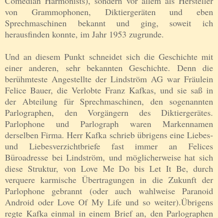
Comedian Harmonists), sondern vor allem als Hersteller
von Grammophonen, Diktiergeräten und eben
Sprechmaschinen bekannt und ging, soweit ich
herausfinden konnte, im Jahr 1953 zugrunde.
Und an diesem Punkt schneidet sich die Geschichte mit
einer anderen, sehr bekannten Geschichte. Denn die
berühmteste Angestellte der
Lindström
AG war Fräulein
Felice Bauer, die Verlobte Franz Kafkas, und sie saß in
der Abteilung für Sprechmaschinen, den sogenannten
Parlographen, den Vorgängern des Diktiergerätes.
Parlophone und Parlograph waren Markennamen
derselben Firma. Herr Kafka schrieb übrigens eine Liebes-
und Liebesverzichtbriefe fast immer an Felices
Büroadresse bei
Lindström
, und möglicherweise hat sich
diese Struktur, von Love Me Do bis Let It Be, durch
verquere karmische Übertragungen in die Zukunft der
Parlophone gebrannt (oder auch wahlweise Paranoid
Android oder Love Of My Life und so weiter).Ü
brigens
regte Kafka einmal in einem Brief an, den Parlographen