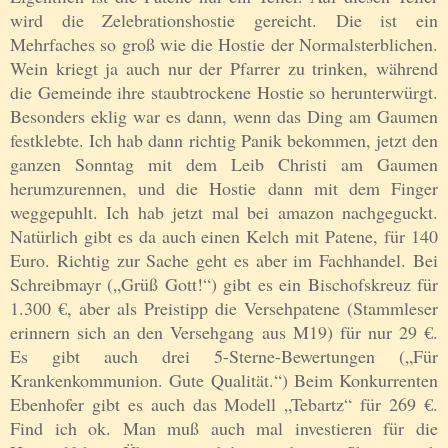
wird die Zelebrationshostie gereicht. Die ist ein
Mehrfaches so groß wie die Hostie der Normalsterblichen.
Wein kriegt ja auch nur der Pfarrer zu trinken, während
die Gemeinde ihre staubtrockene Hostie so herunterwürgt.
Besonders eklig war es dann, wenn das Ding am Gaumen
festklebte. Ich hab dann richtig Panik bekommen, jetzt den
ganzen Sonntag mit dem Leib Christi am Gaumen
herumzurennen, und die Hostie dann mit dem Finger
weggepuhlt. Ich hab jetzt mal bei amazon nachgeguckt.
Natürlich gibt es da auch einen Kelch mit Patene, für 140
Euro. Richtig zur Sache geht es aber im Fachhandel. Bei
Schreibmayr („Grüß Gott!“) gibt es ein Bischofskreuz für
1.300 €, aber als Preistipp die Versehpatene (Stammleser
erinnern sich an den Versehgang aus M19) für nur 29 €.
Es gibt auch drei 5-Sterne-Bewertungen („Für
Krankenkommunion. Gute Qualität.“) Beim Konkurrenten
Ebenhofer gibt es auch das Modell „Tebartz“ für 269 €.
Find ich ok. Man muß auch mal investieren für die