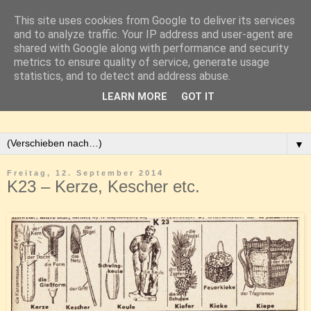
This site uses cookies from Google to deliver its services
and to analyze traffic. Your IP address and user-agent are
shared with Google along with performance and security
metrics to ensure quality of service, generate usage
statistics, and to detect and address abuse.
LEARN MORE
GOT IT
▼
Freitag, 12. September 2014
K23 – Kerze, Kescher etc.