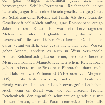
der ganz wenigen Malerinnen jener Zeit und
hervorragende Schiller-Porträtistin. Reichenbach selbst
hatte als junger Mann eine Geheimgesellschaft gegründet
zur Schaffung einer Kolonie auf Tahiti. Als diese Otaheiti-
Gesellschaft schließlich aufflog, ging Reichenbach einige
Jahre in den Knast. Er war ein hervorragender
Meteoritensammler und glaubte an Od, das ist eine
Lebenskraft, die vom Lieben Gott kommt. Od ist auch
dafür verantwortlich, daß Jesus nicht nur über Wasser
gehen konnte, sondern es auch in Wein verwandeln
konnte. Reichenbach glaubte ferner, besonders beseelte
Menschen könnten Magnete leuchten sehen. Reichenbach
gehört ab heute in die Brockhaus-Ehrenreihe, damit nicht
nur Halunken wie Wilmenrod (A16) oder van Megeren
(D5) hier die Texte bevölkern, sondern auch Leute, die
richtig was drauf hatten und auch etwas gefunden haben.
Auch wenn es Zufall war, wie bei unserem Freund
Reichenbach, den eigentlich schmierte er gerade nur mit
Holzteer herum, als er das Paraffin entdeckte. - Jedenfalls