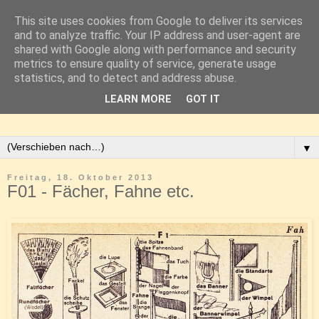
This site uses cookies from Google to deliver its services
and to analyze traffic. Your IP address and user-agent are
shared with Google along with performance and security
metrics to ensure quality of service, generate usage
statistics, and to detect and address abuse.
LEARN MORE
GOT IT
▼
Freitag, 18. Oktober 2013
F01 - Fächer, Fahne etc.