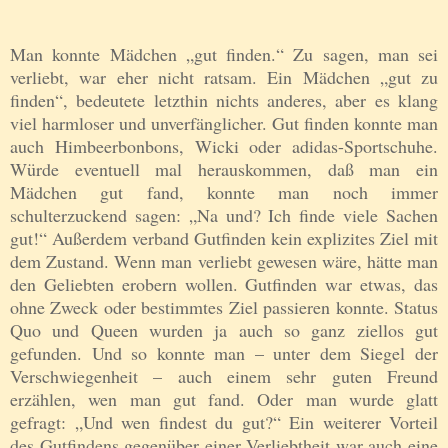
Man konnte
Mädchen „gut finden.“ Zu sagen, man sei
verliebt, war
e
her ni
cht ratsam
. Ein Mädchen „gut zu
finden“, bedeutete letzthin nichts anderes, aber es klang
viel harmlo­ser und unverfänglicher. Gut finden konnte man
auch Himbeerbonbons, Wicki oder adidas-Sportschuhe.
Würde eventuell mal herauskommen, daß man ein
Mädchen gut fand, konnte man noch immer
schulterzuckend sagen: „Na und? Ich finde viele Sachen
gut!“ Außerdem verband Gutfinden kein explizites Ziel mit
dem Zustand. Wenn man verliebt gewesen wäre, hätte man
den Gelieb­ten erobern wollen. Gutfinden war etwas, das
ohne Zweck oder bestimmtes Ziel passieren konnte. Status
Quo und Queen wurden ja auch so ganz ziellos gut
gefunden. Und so konnte man – unter dem Siegel der
Verschwiegenheit – auch einem sehr guten Freund
erzählen, wen man gut fand. Oder man wurde glatt
gefragt: „Und wen findest du gut?“ Ein weiterer Vorteil
des Gutfindens gegenüber einer Verliebtheit war auch eine