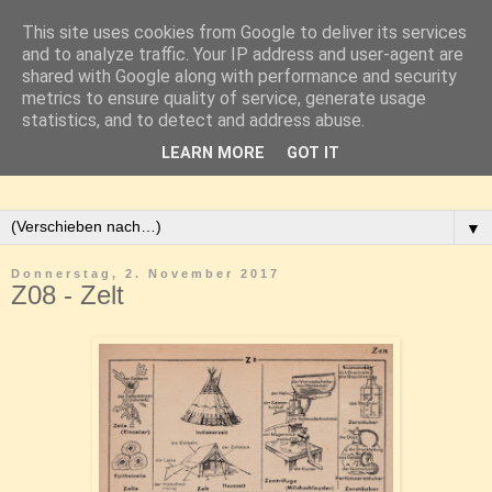
This site uses cookies from Google to deliver its services
and to analyze traffic. Your IP address and user-agent are
shared with Google along with performance and security
metrics to ensure quality of service, generate usage
statistics, and to detect and address abuse.
LEARN MORE
GOT IT
▼
Donnerstag, 2. November 2017
Z08 - Zelt