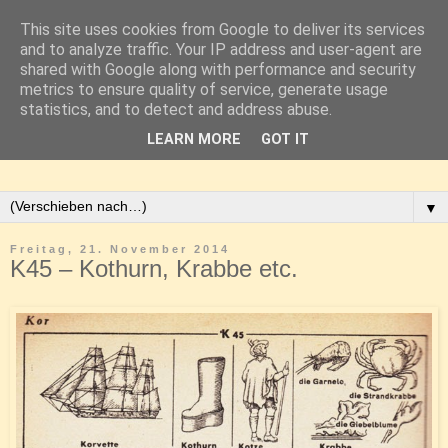
This site uses cookies from Google to deliver its services
and to analyze traffic. Your IP address and user-agent are
shared with Google along with performance and security
metrics to ensure quality of service, generate usage
statistics, and to detect and address abuse.
LEARN MORE
GOT IT
▼
Freitag, 21. November 2014
K45 – Kothurn, Krabbe etc.