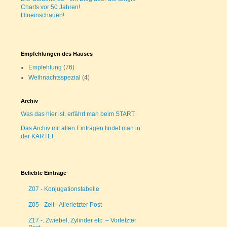
Charts vor 50 Jahren!
Hineinschauen!
Empfehlungen des Hauses
Empfehlung
(76)
Weihnachtsspezial
(4)
Archiv
Was das hier ist, erfährt man beim START.
Das Archiv mit allen Einträgen findet man in
der KARTEI.
Beliebte Einträge
Z07 - Konjugationstabelle
Z05 - Zeit - Allerletzter Post
Z17 -. Zwiebel, Zylinder etc. – Vorletzter