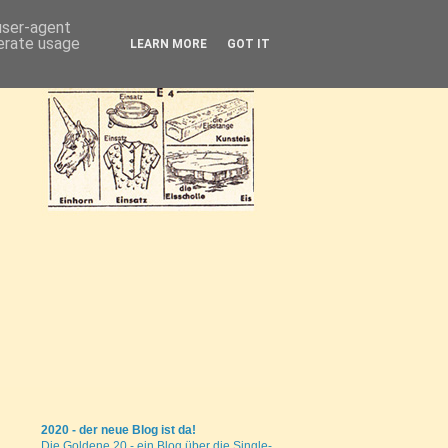
 user-agent
nerate usage
LEARN MORE
GOT IT
2020 - der neue Blog ist da!
Die Goldene 20 - ein Blog über die Single-