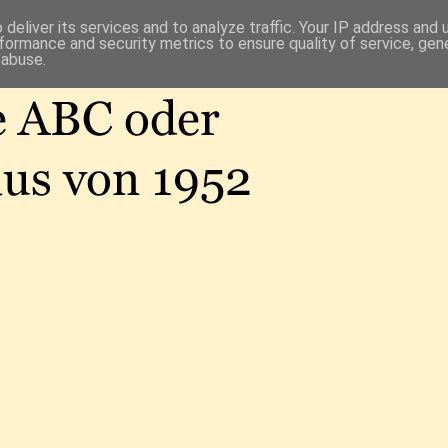
deliver its services and to analyze traffic. Your IP address and
formance and security metrics to ensure quality of service, ge
 abuse.