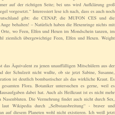
er auf der richtigen Seite; bei uns wird Aufklärung groß
l vorgesetzt.“ Interessiert lese ich nach, dass es auch noch
Deutschland gibt: die CENAP, die MUFON CES und die
ge behalten! – Natürlich haben die Hexenringe nichts mit
e Orte, wo Feen, Elfen und Hexen im Mondschein tanzen, im
hl ziemlich übergewichtige Feen, Elfen und Hexen. Weight
st das Äquivalent zu jenen unauffälligen Mitschülern aus der
 der Schulzeit nicht wußte, ob sie jetzt Sabine, Susanne,
ation ist deutlich bombastischer als das wirkliche Kraut. Es
r gesamten Flora. Botaniker untersuchen es gerne, weil es
Hausaufgaben dabei hat. Auch als Heilkraut ist es nicht mehr
gen Nasenbluten. Die Vermehrung findet auch nicht durch Sex,
n laut Wikipedia durch „Selbstausbreitung“ - braver und
n auf diesem Planeten wohl nicht existieren. Ich weiß jetzt