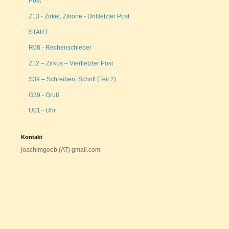
Post
Z13 - Zirkel, Zitrone - Drittletzter Post
START
R08 - Rechenschieber
Z12 – Zirkus – Viertletzter Post
S39 – Schreiben, Schrift (Teil 2)
G39 - Gruß
U01 - Uhr
Kontakt
joachimgoeb (AT) gmail.com