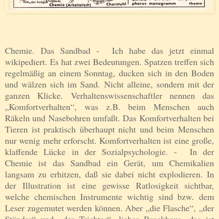
Chemie. Das Sandbad - Ich habe das jetzt einmal
wikipediert. Es hat zwei Bedeutungen. Spatzen treffen sich
regelmäßig an einem Sonntag, ducken sich in den Boden
und wälzen sich im Sand. Nicht alleine, sondern mit der
ganzen Klicke. Verhaltenswissenschaftler nennen das
„Komfortverhalten“, was z.B. beim Menschen auch
Räkeln und Nasebohren umfaßt. Das Komfortverhalten bei
Tieren ist praktisch überhaupt nicht und beim Menschen
nur wenig mehr erforscht. Komfortverhalten ist eine große,
klaffende Lücke in der Sozialpsychologie. -
In der
Chemie ist das Sandbad ein Gerät, um Chemikalien
langsam zu erhitzen, daß sie dabei nicht explodieren. In
der Illustration ist eine gewisse Ratlosigkeit sichtbar,
welche chemischen Instrumente wichtig sind bzw. dem
Leser zugemutet werden können. Aber „die Flasche“, „der
Ständer“ und „der Trichter“, lieber Brockhaus, das ist